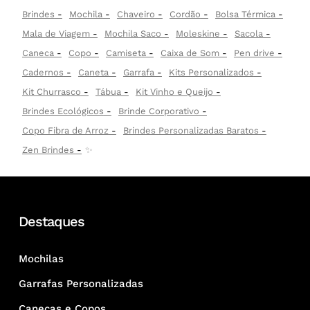
Brindes
Mochila
Chaveiro
Cordão
Bolsa Térmica
Mala de Viagem
Mochila Saco
Moleskine
Sacola
Caneca
Copo
Camiseta
Caixa de Som
Pen drive
Cadernos
Caneta
Garrafa
Kits Personalizados
Kit Churrasco
Tábua
Kit Vinho e Queijo
Brindes Ecológicos
Brinde Corporativo
Copo Fibra de Arroz
Brindes Personalizadas Baratos
Zen Brindes
✨
Destaques
Mochilas
Garrafas Personalizadas
Canecas e Copos