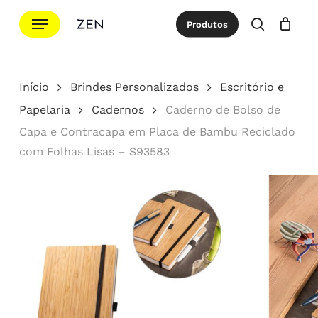
Ir
Menu
Produtos
para
procurar
Cotação
Close
Cart
o
conteúdo
Início
Brindes Personalizados
Escritório e
principal
Papelaria
Cadernos
Caderno de Bolso de
Capa e Contracapa em Placa de Bambu Reciclado
com Folhas Lisas – S93583