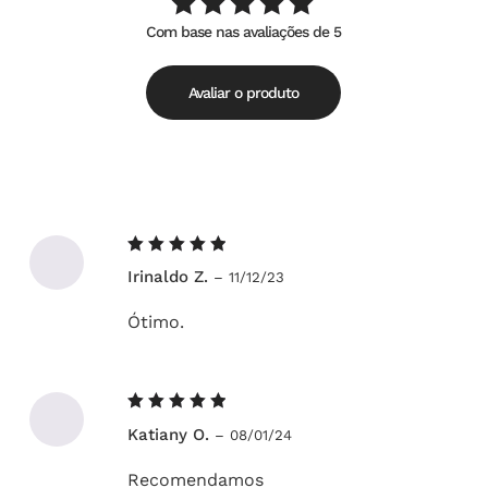
Com base nas avaliações de 5
Avaliação
de
5.00
5
Avaliar o produto
Avaliação
Irinaldo Z.
–
11/12/23
5
de 5
Ótimo.
Avaliação
Katiany O.
–
08/01/24
5
de 5
Recomendamos