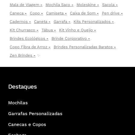
Mala de Viagem
Mochila Saco
Moleskine
Sacola
Caneca
Copo
Camiseta
Caixa de Som
Pen drive
Cadernos
Caneta
Garrafa
Kits Personalizados
Kit Churrasco
Tábua
Kit Vinho e Queijo
Brindes Ecológicos
Brinde Corporativo
Copo Fibra de Arroz
Brindes Personalizadas Baratos
Zen Brindes
✨
Destaques
Mochilas
Garrafas Personalizadas
Canecas e Copos