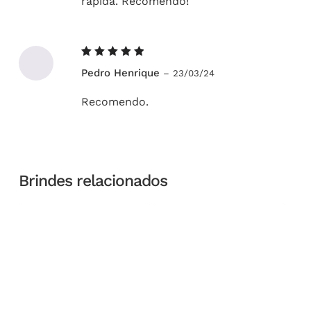
rápida. Recomendo!
Avaliação
Pedro Henrique
–
23/03/24
5
de 5
Recomendo.
Brindes relacionados