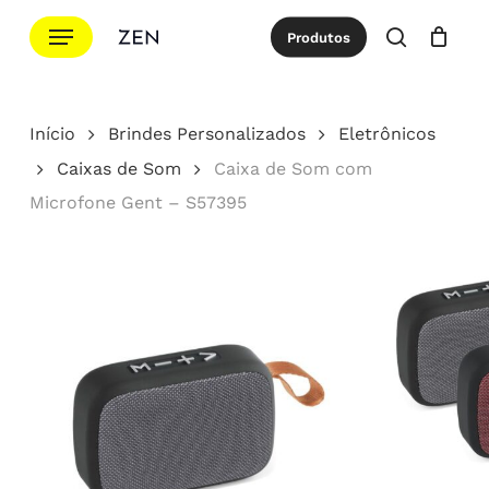
Ir
Menu
Produtos
para
procurar
Cotação
Close
Cart
o
conteúdo
Início
Brindes Personalizados
Eletrônicos
principal
Caixas de Som
Caixa de Som com
Microfone Gent – S57395