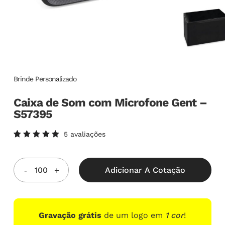
Brinde Personalizado
Caixa de Som com Microfone Gent –
S57395
5
avaliações
Avaliado
5
como
5.00
de
5, com
Adicionar A Cotação
baseado
em
avaliações
de
clientes
Gravação grátis
de um logo em
1 cor
!