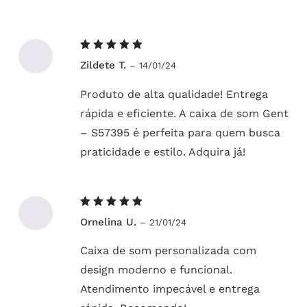
Avaliação
Zildete T.
–
14/01/24
5
de 5
Produto de alta qualidade! Entrega
rápida e eficiente. A caixa de som Gent
– S57395 é perfeita para quem busca
praticidade e estilo. Adquira já!
Avaliação
Ornelina U.
–
21/01/24
5
de 5
Caixa de som personalizada com
design moderno e funcional.
Atendimento impecável e entrega