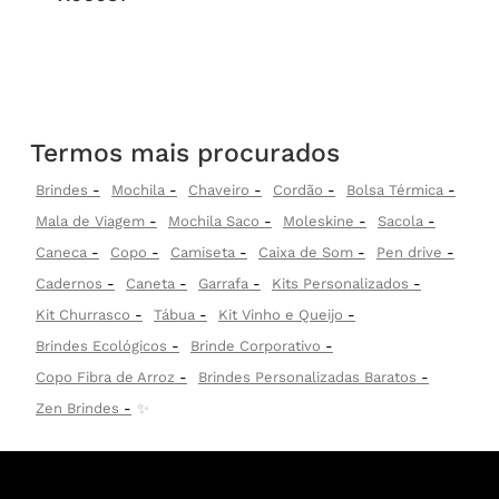
Termos mais procurados
Brindes
Mochila
Chaveiro
Cordão
Bolsa Térmica
Mala de Viagem
Mochila Saco
Moleskine
Sacola
Caneca
Copo
Camiseta
Caixa de Som
Pen drive
Cadernos
Caneta
Garrafa
Kits Personalizados
Kit Churrasco
Tábua
Kit Vinho e Queijo
Brindes Ecológicos
Brinde Corporativo
Copo Fibra de Arroz
Brindes Personalizadas Baratos
Zen Brindes
✨