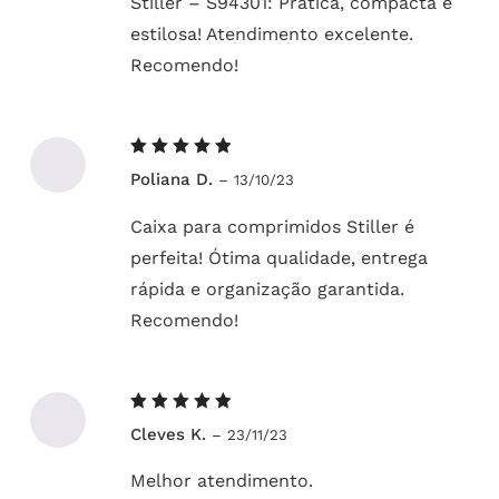
Stiller – S94301: Prática, compacta e
estilosa! Atendimento excelente.
Recomendo!
Avaliação
Poliana D.
–
13/10/23
5
de 5
Caixa para comprimidos Stiller é
perfeita! Ótima qualidade, entrega
rápida e organização garantida.
Recomendo!
Avaliação
Cleves K.
–
23/11/23
5
de 5
Melhor atendimento.