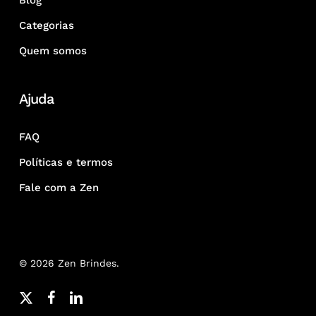
Blog
Categorias
Quem somos
Ajuda
FAQ
Políticas e termos
Fale com a Zen
© 2026 Zen Brindes.
x-
facebook
linkedin
youtube
google-
instagram
whatsapp
phone
email
twitter
plus