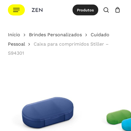
Ir
Menu
Produtos
para
procurar
Cotação
Close
Cart
o
conteúdo
Início
Brindes Personalizados
Cuidado
principal
Pessoal
Caixa para comprimidos Stiller –
S94301