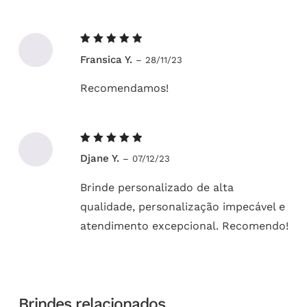
Avaliação
Fransica Y.
–
28/11/23
5
de 5
Recomendamos!
Avaliação
Djane Y.
–
07/12/23
5
de 5
Brinde personalizado de alta
qualidade, personalização impecável e
atendimento excepcional. Recomendo!
Brindes relacionados