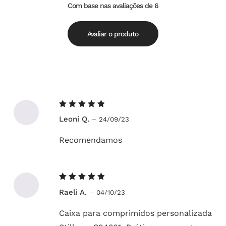
Com base nas avaliações de 6
Avaliação
de
5.00
5
Avaliar o produto
Avaliação
Leoni Q.
–
24/09/23
5
de 5
Recomendamos
Avaliação
Raeli A.
–
04/10/23
5
de 5
Caixa para comprimidos personalizada