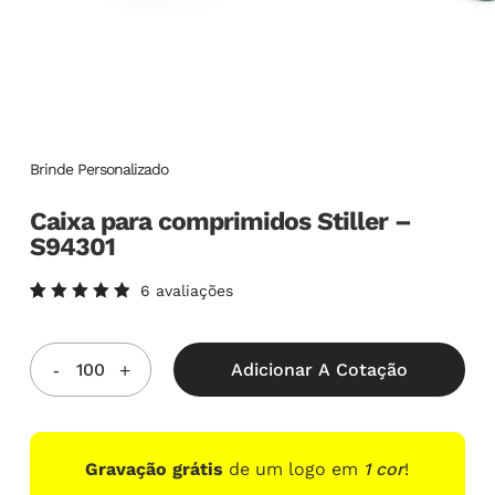
Brinde Personalizado
Caixa para comprimidos Stiller –
S94301
6
avaliações
Avaliado
6
como
5.00
de
5, com
Adicionar A Cotação
baseado
em
avaliações
de
clientes
Gravação grátis
de um logo em
1 cor
!