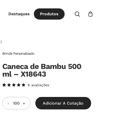
Close
procurar
Destaques
P
r
o
d
u
t
o
s
Cart
43
Brinde Personalizado
Caneca de Bambu 500
ml – X18643
6
avaliações
Avaliado
6
como
5.00
de
5, com
Adicionar A Cotação
baseado
em
avaliações