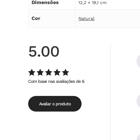
Dimensões
12,2 × 18,1 cm
Cor
Natural
5.00
Com base nas avaliações de 6
Avaliação
de
5.00
5
Avaliar o produto