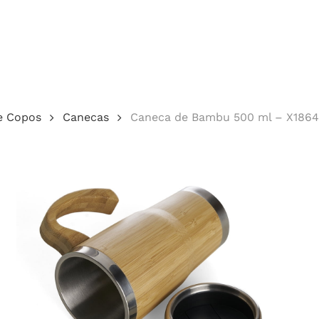
Cotação
e Copos
Canecas
Caneca de Bambu 500 ml – X186
echar.