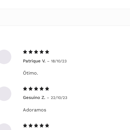
Avaliação
Patrique V.
–
18/10/23
5
de 5
Ótimo.
Avaliação
Gesuino Z.
–
22/10/23
5
de 5
Adoramos