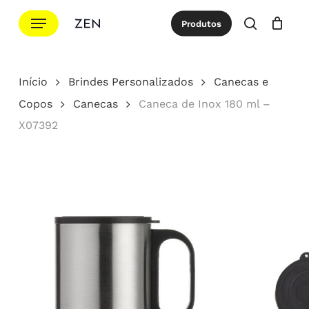
Ir
Menu
Produtos
para
procurar
Cotação
Close
Cart
o
conteúdo
Início
Brindes Personalizados
Canecas e
principal
Copos
Canecas
Caneca de Inox 180 ml –
X07392