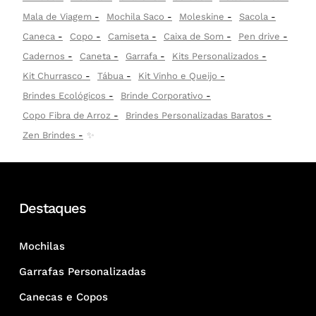
Mala de Viagem
Mochila Saco
Moleskine
Sacola
Caneca
Copo
Camiseta
Caixa de Som
Pen drive
Cadernos
Caneta
Garrafa
Kits Personalizados
Kit Churrasco
Tábua
Kit Vinho e Queijo
Brindes Ecológicos
Brinde Corporativo
Copo Fibra de Arroz
Brindes Personalizadas Baratos
Zen Brindes
✨
Destaques
Mochilas
Garrafas Personalizadas
Canecas e Copos