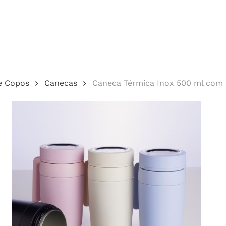
Cotação
e Copos
Canecas
Caneca Térmica Inox 500 ml com 
echar.