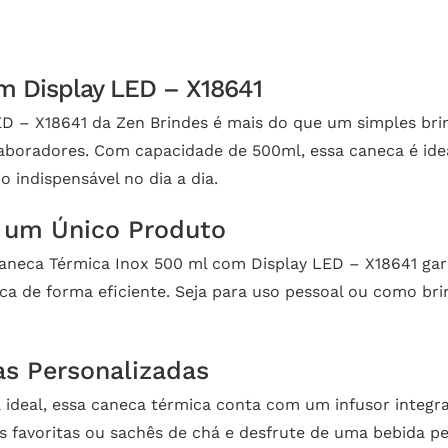
m Display LED – X18641
D – X18641 da Zen Brindes é mais do que um simples brin
laboradores. Com capacidade de 500ml, essa caneca é idea
indispensável no dia a dia.
m um Único Produto
 Caneca Térmica Inox 500 ml com Display LED – X18641 gar
a de forma eficiente. Seja para uso pessoal ou como bri
as Personalizadas
ideal, essa caneca térmica conta com um infusor integr
as favoritas ou sachês de chá e desfrute de uma bebida p