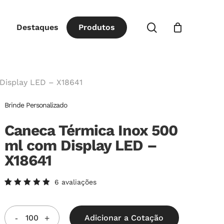
Close
procurar
Destaques
P
r
o
d
u
t
o
s
Cart
Display LED – X18641
Brinde Personalizado
Caneca Térmica Inox 500
ml com Display LED –
X18641
6
avaliações
Avaliado
6
como
5.00
de
5, com
Adicionar a Cotação
baseado