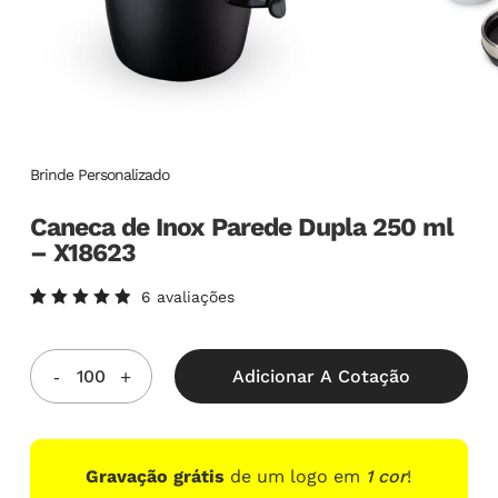
Brinde Personalizado
Caneca de Inox Parede Dupla 250 ml
– X18623
6
avaliações
Avaliado
6
como
5.00
de
5, com
Adicionar A Cotação
baseado
em
avaliações
de
clientes
Gravação grátis
de um logo em
1 cor
!