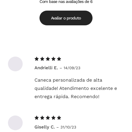
Com base nas avaliações de 6
Avaliação
de
5.00
5
Avaliar o produto
Avaliação
Andrielli E.
–
14/09/23
5
de 5
Caneca personalizada de alta
qualidade! Atendimento excelente e
entrega rápida. Recomendo!
Avaliação
Giselly C.
–
31/10/23
5
de 5