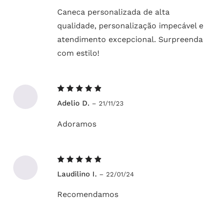
Caneca personalizada de alta
qualidade, personalização impecável e
atendimento excepcional. Surpreenda
com estilo!
Avaliação
Adelio D.
–
21/11/23
5
de 5
Adoramos
Avaliação
Laudilino I.
–
22/01/24
5
de 5
Recomendamos