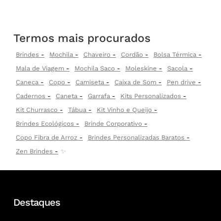
Termos mais procurados
Brindes
Mochila
Chaveiro
Cordão
Bolsa Térmica
Mala de Viagem
Mochila Saco
Moleskine
Sacola
Caneca
Copo
Camiseta
Caixa de Som
Pen drive
Cadernos
Caneta
Garrafa
Kits Personalizados
Kit Churrasco
Tábua
Kit Vinho e Queijo
Brindes Ecológicos
Brinde Corporativo
Copo Fibra de Arroz
Brindes Personalizadas Baratos
Zen Brindes
✨
Destaques