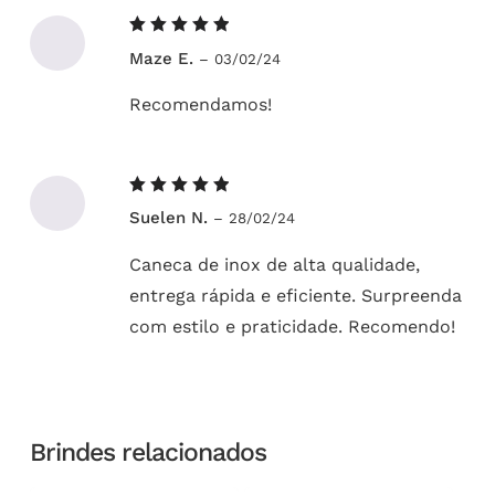
Avaliação
Maze E.
–
03/02/24
5
de 5
Recomendamos!
Avaliação
Suelen N.
–
28/02/24
5
de 5
Caneca de inox de alta qualidade,
entrega rápida e eficiente. Surpreenda
com estilo e praticidade. Recomendo!
Brindes relacionados