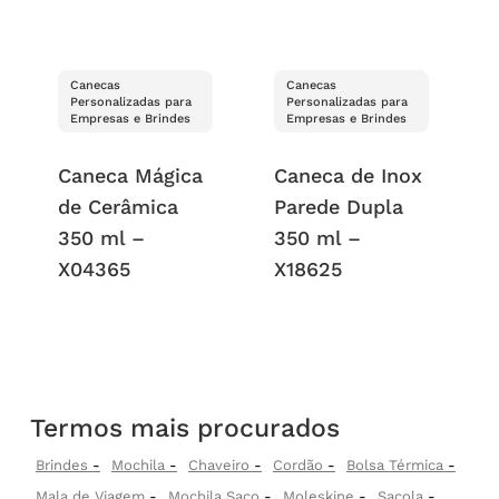
Canecas
Canecas
Personalizadas para
Personalizadas para
Empresas e Brindes
Empresas e Brindes
Caneca Mágica
Caneca de Inox
de Cerâmica
Parede Dupla
350 ml –
350 ml –
X04365
X18625
Termos mais procurados
Brindes
Mochila
Chaveiro
Cordão
Bolsa Térmica
Mala de Viagem
Mochila Saco
Moleskine
Sacola