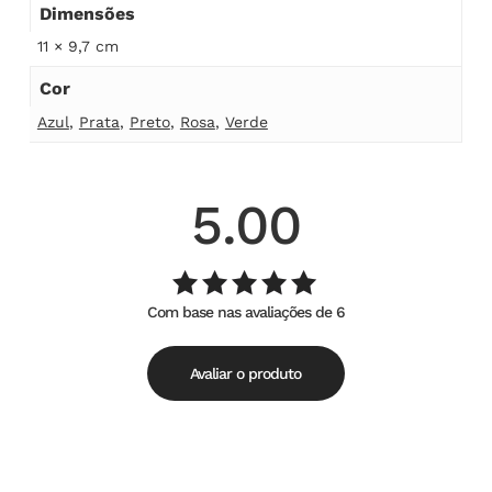
Dimensões
11 × 9,7 cm
Cor
Azul
,
Prata
,
Preto
,
Rosa
,
Verde
5.00
Com base nas avaliações de 6
Avaliação
de
5.00
5
Avaliar o produto