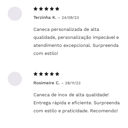
Avaliação
Terzinha K.
–
24/09/23
5
de 5
Caneca personalizada de alta
qualidade, personalização impecável e
atendimento excepcional. Surpreenda
com estilo!
Avaliação
Rosimeire C.
–
28/11/23
5
de 5
Caneca de inox de alta qualidade!
Entrega rápida e eficiente. Surpreenda
com estilo e praticidade. Recomendo!