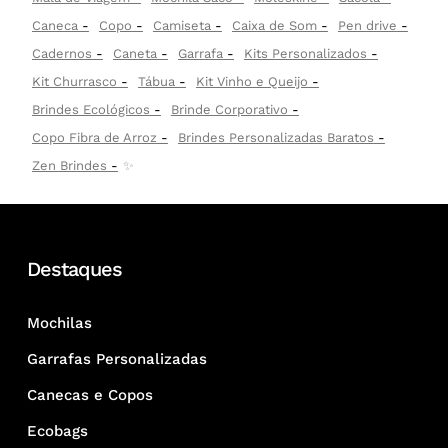
Caneca
Copo
Camiseta
Caixa de Som
Pen drive
Cadernos
Caneta
Garrafa
Kits Personalizados
Kit Churrasco
Tábua
Kit Vinho e Queijo
Brindes Ecológicos
Brinde Corporativo
Copo Fibra de Arroz
Brindes Personalizadas Baratos
Zen Brindes
✨
Destaques
Mochilas
Garrafas Personalizadas
Canecas e Copos
Ecobags