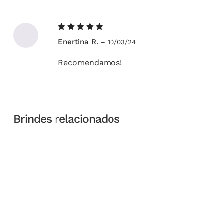
Avaliação
Enertina R.
–
10/03/24
5
de 5
Recomendamos!
Brindes relacionados