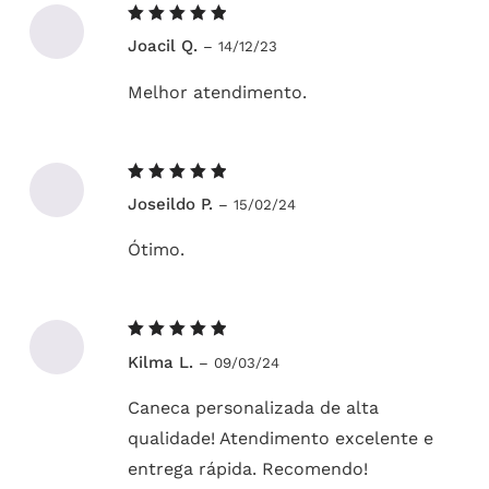
Avaliação
Joacil Q.
–
14/12/23
5
de 5
Melhor atendimento.
Avaliação
Joseildo P.
–
15/02/24
5
de 5
Ótimo.
Avaliação
Kilma L.
–
09/03/24
5
de 5
Caneca personalizada de alta
qualidade! Atendimento excelente e
entrega rápida. Recomendo!