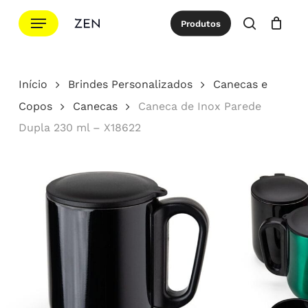
Ir
Menu
Produtos
para
procurar
Cotação
Close
Cart
o
conteúdo
Início
Brindes Personalizados
Canecas e
principal
Copos
Canecas
Caneca de Inox Parede
Dupla 230 ml – X18622