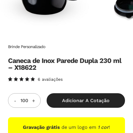
Brinde Personalizado
Caneca de Inox Parede Dupla 230 ml
– X18622
6
avaliações
Avaliado
6
como
5.00
de
5, com
Adicionar A Cotação
baseado
em
avaliações
de
clientes
Gravação grátis
de um logo em
1 cor
!