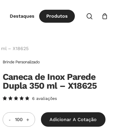
Close
procurar
Destaques
P
r
o
d
u
t
o
s
Cart
 ml – X18625
Brinde Personalizado
Caneca de Inox Parede
Dupla 350 ml – X18625
6
avaliações
Avaliado
6
como
5.00
de
5, com
Adicionar A Cotação
baseado
em
avaliações