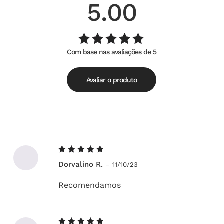
5.00
Com base nas avaliações de 5
Avaliação
de
5.00
5
Avaliar o produto
Avaliação
Dorvalino R.
–
11/10/23
5
de 5
Recomendamos