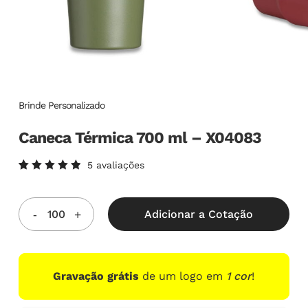
Brinde Personalizado
Caneca Térmica 700 ml – X04083
5
avaliações
Avaliado
5
como
5.00
de
5, com
Adicionar a Cotação
baseado
em
avaliações
de
clientes
Gravação grátis
de um logo em
1 cor
!