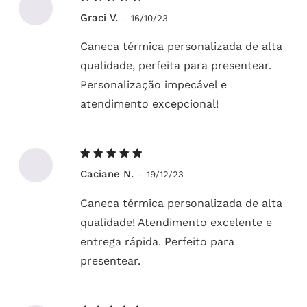
Avaliação
Graci V.
–
16/10/23
5
de 5
Caneca térmica personalizada de alta
qualidade, perfeita para presentear.
Personalização impecável e
atendimento excepcional!
Avaliação
Caciane N.
–
19/12/23
5
de 5
Caneca térmica personalizada de alta
qualidade! Atendimento excelente e
entrega rápida. Perfeito para
presentear.