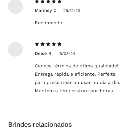
Avaliação
Mariney C.
–
26/12/23
5
de 5
Recomendo.
Avaliação
Deise R.
–
19/03/24
5
de 5
Caneca térmica de ótima qualidade!
Entrega rápida e eficiente. Perfeita
para presentear ou usar no dia a dia.
Mantém a temperatura por horas.
Brindes relacionados