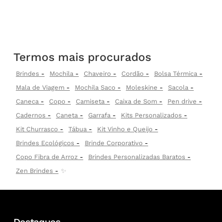
Termos mais procurados
Brindes
Mochila
Chaveiro
Cordão
Bolsa Térmica
Mala de Viagem
Mochila Saco
Moleskine
Sacola
Caneca
Copo
Camiseta
Caixa de Som
Pen drive
Cadernos
Caneta
Garrafa
Kits Personalizados
Kit Churrasco
Tábua
Kit Vinho e Queijo
Brindes Ecológicos
Brinde Corporativo
Copo Fibra de Arroz
Brindes Personalizadas Baratos
Zen Brindes
✨