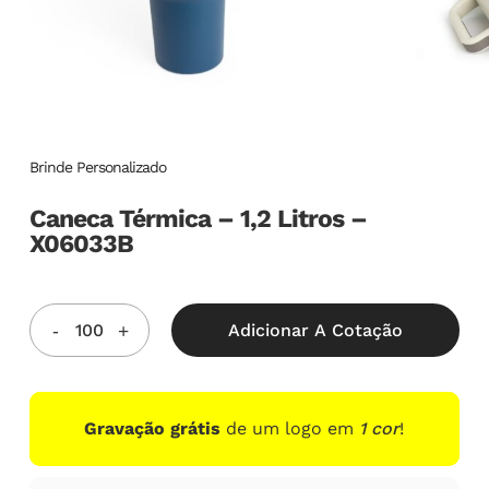
Brinde Personalizado
Caneca Térmica – 1,2 Litros –
X06033B
Adicionar A Cotação
Gravação grátis
de um logo em
1 cor
!