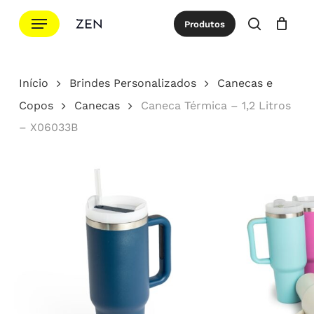
Ir
Menu
Produtos
para
procurar
Cotação
Close
Cart
o
conteúdo
Início
Brindes Personalizados
Canecas e
principal
Copos
Canecas
Caneca Térmica – 1,2 Litros
– X06033B