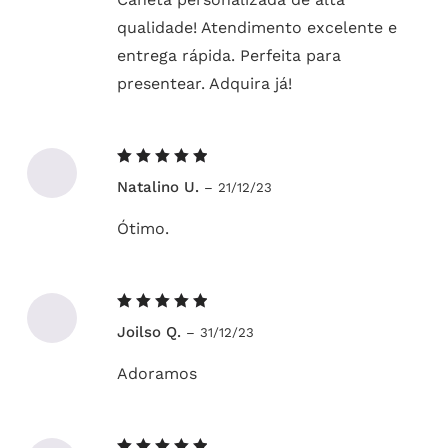
qualidade! Atendimento excelente e
entrega rápida. Perfeita para
presentear. Adquira já!
Avaliação
Natalino U.
–
21/12/23
5
de 5
Ótimo.
Avaliação
Joilso Q.
–
31/12/23
5
de 5
Adoramos