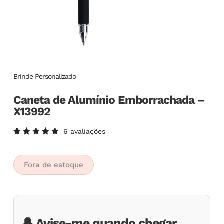
Brinde Personalizado
Caneta de Alumínio Emborrachada –
X13992
6
avaliações
Avaliado
6
como
5.00
de
5, com
Fora de estoque
baseado
em
avaliações
de
clientes
🔔 Avise-me quando chegar