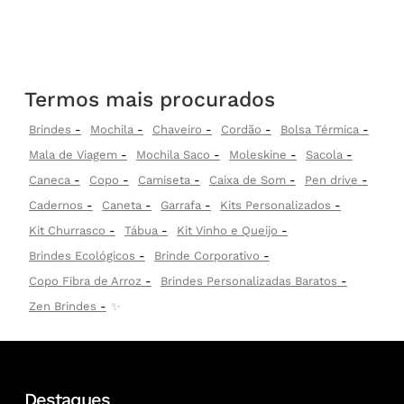
Termos mais procurados
Brindes
Mochila
Chaveiro
Cordão
Bolsa Térmica
Mala de Viagem
Mochila Saco
Moleskine
Sacola
Caneca
Copo
Camiseta
Caixa de Som
Pen drive
Cadernos
Caneta
Garrafa
Kits Personalizados
Kit Churrasco
Tábua
Kit Vinho e Queijo
Brindes Ecológicos
Brinde Corporativo
Copo Fibra de Arroz
Brindes Personalizadas Baratos
Zen Brindes
✨
Destaques