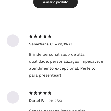
5
Avaliar o produto
Avaliação
Sebartiana C.
–
08/10/23
5
de 5
Brinde personalizado de alta
qualidade, personalização impecável e
atendimento excepcional. Perfeito
para presentear!
Avaliação
Darlei F.
–
01/12/23
5
de 5
Caneta personalizada de alta