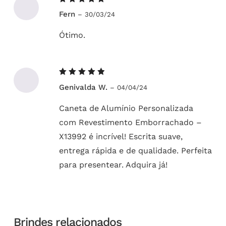
Avaliação
Fern
–
30/03/24
5
de 5
Ótimo.
Avaliação
Genivalda W.
–
04/04/24
5
de 5
Caneta de Alumínio Personalizada
com Revestimento Emborrachado –
X13992 é incrível! Escrita suave,
entrega rápida e de qualidade. Perfeita
para presentear. Adquira já!
Brindes relacionados