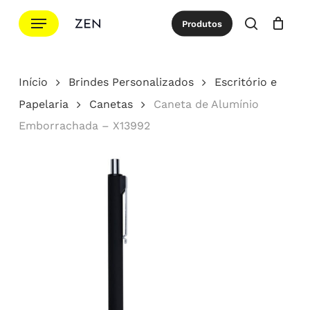
Ir
Menu
Produtos
para
procurar
Cotação
Close
Cart
o
conteúdo
Início
Brindes Personalizados
Escritório e
principal
Papelaria
Canetas
Caneta de Alumínio
Emborrachada – X13992