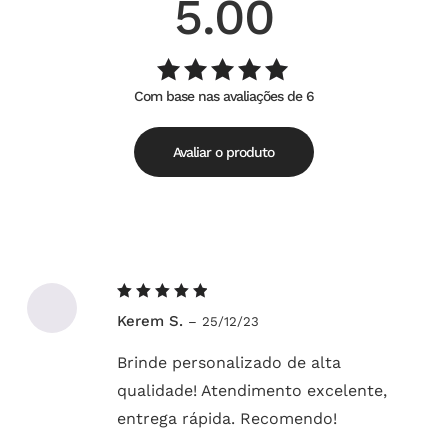
5.00
Com base nas avaliações de 6
Avaliação
de
5.00
5
Avaliar o produto
Avaliação
Kerem S.
–
25/12/23
5
de 5
Brinde personalizado de alta
qualidade! Atendimento excelente,
entrega rápida. Recomendo!