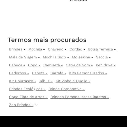
Termos mais procurados
Brindes
Mochila
Chaveiro
Cordão
Bolsa Térmica
Mala de Viagem
Mochila Saco
Moleskine
Sacola
Caneca
Copo
Camiseta
Caixa de Som
Pen drive
Cadernos
Caneta
Garrafa
Kits Personalizados
Kit Churrasco
Tábua
Kit Vinho e Queijo
Brindes Ecológicos
Brinde Corporativo
Copo Fibra de Arroz
Brindes Personalizadas Baratos
Zen Brindes
✨