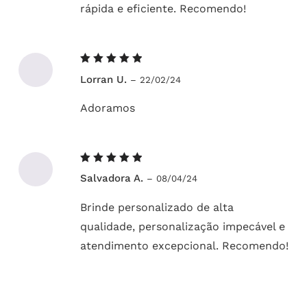
rápida e eficiente. Recomendo!
Avaliação
Lorran U.
–
22/02/24
5
de 5
Adoramos
Avaliação
Salvadora A.
–
08/04/24
5
de 5
Brinde personalizado de alta
qualidade, personalização impecável e
atendimento excepcional. Recomendo!