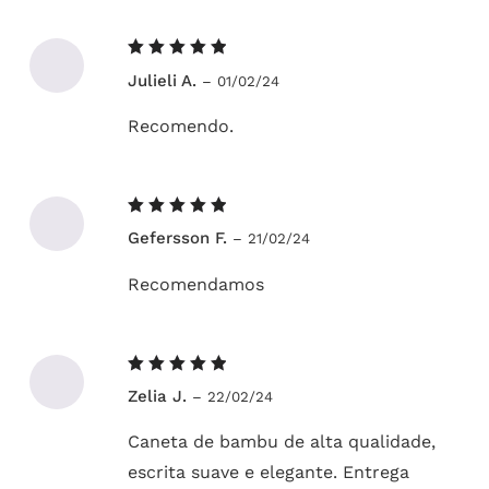
Avaliação
Julieli A.
–
01/02/24
5
de 5
Recomendo.
Avaliação
Gefersson F.
–
21/02/24
5
de 5
Recomendamos
Avaliação
Zelia J.
–
22/02/24
5
de 5
Caneta de bambu de alta qualidade,
escrita suave e elegante. Entrega