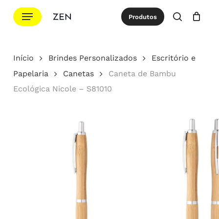
Ir
Menu
Produtos
para
procurar
Cotação
Close
Cart
o
conteúdo
Início
Brindes Personalizados
Escritório e
principal
Papelaria
Canetas
Caneta de Bambu
Ecológica Nicole – S81010