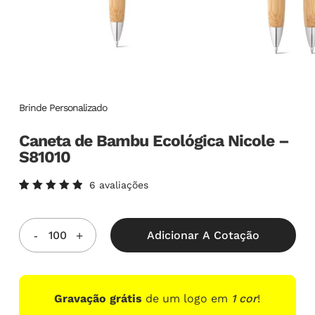
Brinde Personalizado
Caneta de Bambu Ecológica Nicole –
S81010
6
avaliações
Avaliado
6
como
5.00
de
5, com
Adicionar A Cotação
baseado
em
avaliações
de
clientes
Gravação grátis
de um logo em
1 cor
!