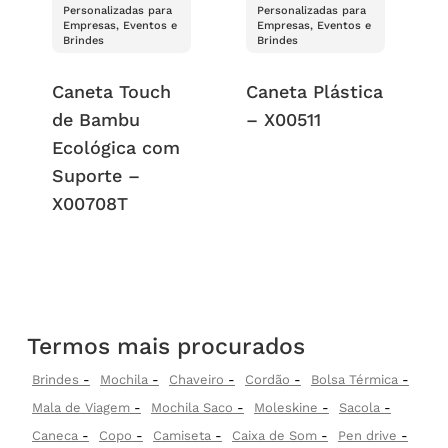
Personalizadas para
Personalizadas para
Empresas, Eventos e
Empresas, Eventos e
Brindes
Brindes
Caneta Touch
Caneta Plástica
de Bambu
– X00511
Ecológica com
Suporte –
X00708T
Termos mais procurados
Brindes
Mochila
Chaveiro
Cordão
Bolsa Térmica
Mala de Viagem
Mochila Saco
Moleskine
Sacola
Caneca
Copo
Camiseta
Caixa de Som
Pen drive