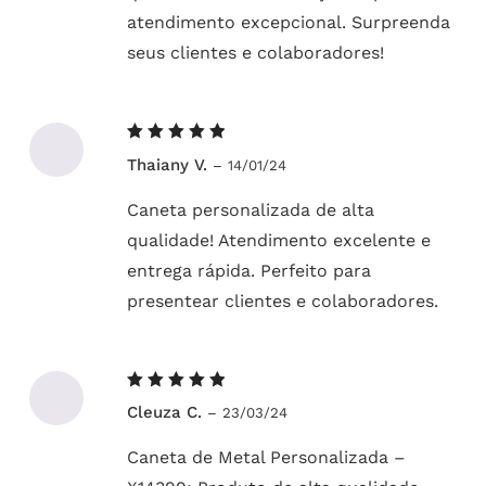
atendimento excepcional. Surpreenda
seus clientes e colaboradores!
Avaliação
Thaiany V.
–
14/01/24
5
de 5
Caneta personalizada de alta
qualidade! Atendimento excelente e
entrega rápida. Perfeito para
presentear clientes e colaboradores.
Avaliação
Cleuza C.
–
23/03/24
5
de 5
Caneta de Metal Personalizada –