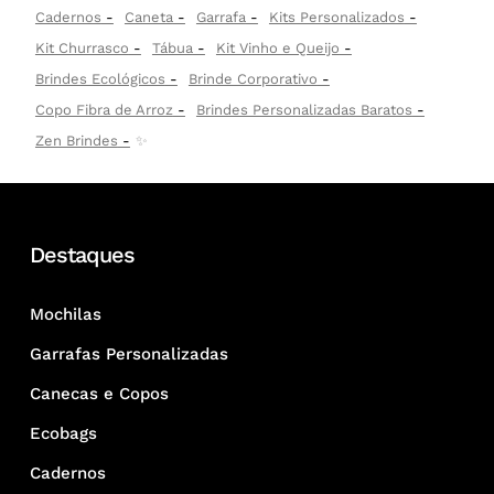
Cadernos
Caneta
Garrafa
Kits Personalizados
Kit Churrasco
Tábua
Kit Vinho e Queijo
Brindes Ecológicos
Brinde Corporativo
Copo Fibra de Arroz
Brindes Personalizadas Baratos
Zen Brindes
✨
Destaques
Mochilas
Garrafas Personalizadas
Canecas e Copos
Ecobags
Cadernos