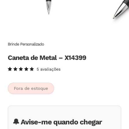
Brinde Personalizado
Caneta de Metal – X14399
5
avaliações
Avaliado
5
como
5.00
de
5, com
Fora de estoque
baseado
em
avaliações
de
clientes
🔔 Avise-me quando chegar