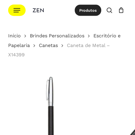
Ir
Menu
Produtos
para
procurar
Cotação
Close
Cart
o
conteúdo
Início
Brindes Personalizados
Escritório e
principal
Papelaria
Canetas
Caneta de Metal –
X14399