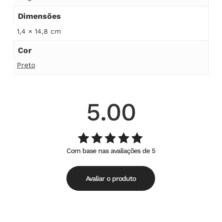
Dimensões
1,4 × 14,8 cm
Cor
Preto
5.00
Com base nas avaliações de 5
Avaliação
de
5.00
5
Avaliar o produto