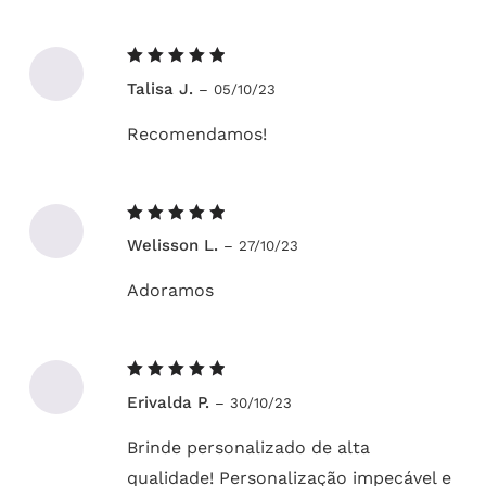
Avaliação
Talisa J.
–
05/10/23
5
de 5
Recomendamos!
Avaliação
Welisson L.
–
27/10/23
5
de 5
Adoramos
Avaliação
Erivalda P.
–
30/10/23
5
de 5
Brinde personalizado de alta
qualidade! Personalização impecável e