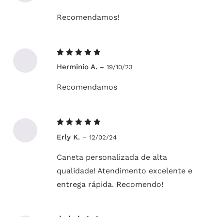
Recomendamos!
Avaliação
Herminio A.
–
19/10/23
5
de 5
Recomendamos
Avaliação
Erly K.
–
12/02/24
5
de 5
Caneta personalizada de alta
qualidade! Atendimento excelente e
entrega rápida. Recomendo!