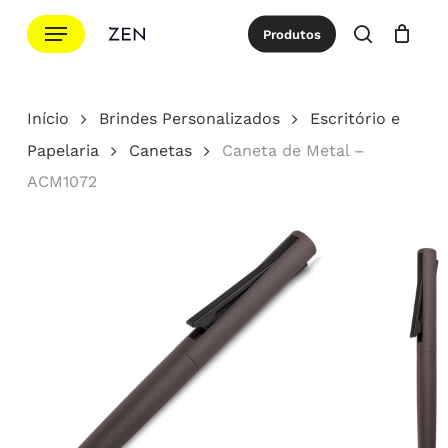
Ir
Menu
Produtos
para
procurar
Cotação
Close
Cart
o
conteúdo
Início
Brindes Personalizados
Escritório e
principal
Papelaria
Canetas
Caneta de Metal –
ACM1072