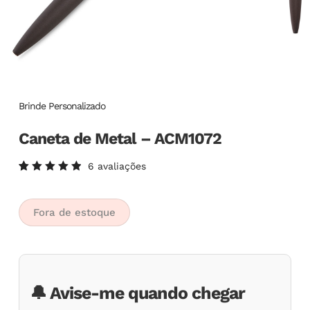
Brinde Personalizado
Caneta de Metal – ACM1072
6
avaliações
Avaliado
6
como
5.00
de
5, com
Fora de estoque
baseado
em
avaliações
de
clientes
🔔 Avise-me quando chegar