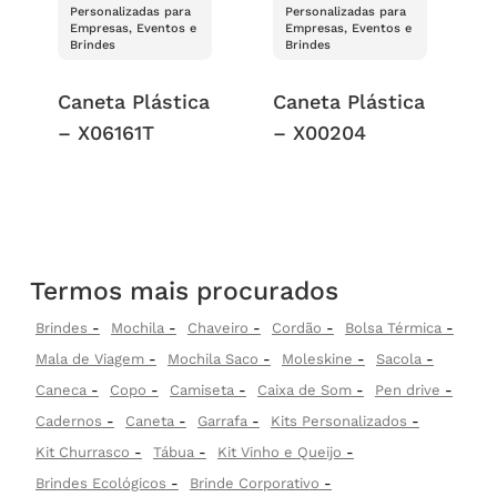
Personalizadas para
Personalizadas para
Empresas, Eventos e
Empresas, Eventos e
Brindes
Brindes
Caneta Plástica
Caneta Plástica
– X06161T
– X00204
Termos mais procurados
Brindes
Mochila
Chaveiro
Cordão
Bolsa Térmica
Mala de Viagem
Mochila Saco
Moleskine
Sacola
Caneca
Copo
Camiseta
Caixa de Som
Pen drive
Cadernos
Caneta
Garrafa
Kits Personalizados
Kit Churrasco
Tábua
Kit Vinho e Queijo
Brindes Ecológicos
Brinde Corporativo