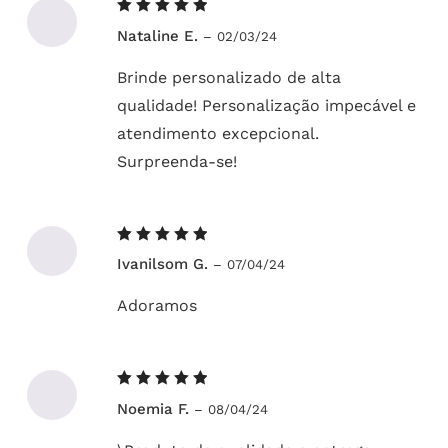
Avaliação
Nataline E.
–
02/03/24
5
de 5
Brinde personalizado de alta
qualidade! Personalização impecável e
atendimento excepcional.
Surpreenda-se!
Avaliação
Ivanilsom G.
–
07/04/24
5
de 5
Adoramos
Avaliação
Noemia F.
–
08/04/24
5
de 5