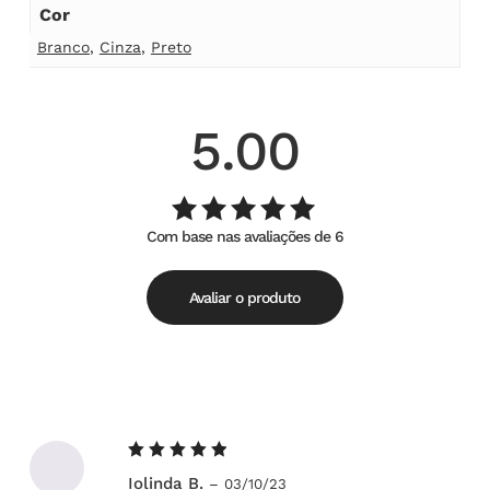
Cor
Branco
,
Cinza
,
Preto
5.00
Com base nas avaliações de 6
Avaliação
de
5.00
5
Avaliar o produto
Avaliação
Iolinda B.
–
03/10/23
5
de 5