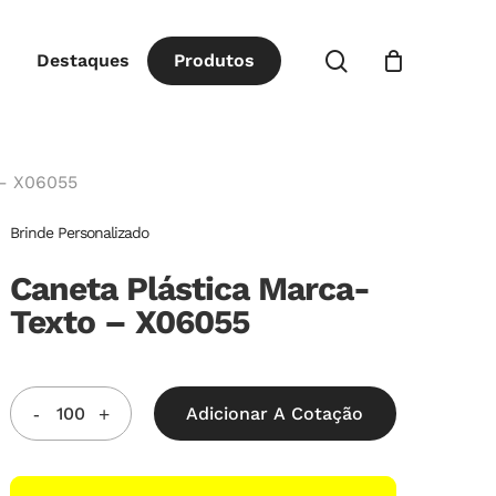
Close
procurar
Destaques
P
r
o
d
u
t
o
s
Cart
 – X06055
Brinde Personalizado
Caneta Plástica Marca-
Texto – X06055
Adicionar A Cotação