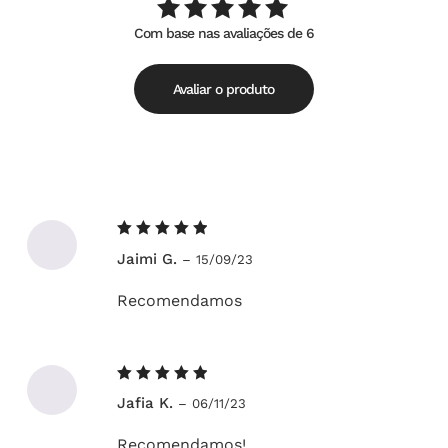
Com base nas avaliações de 6
Avaliação
de
5.00
5
Avaliar o produto
Avaliação
Jaimi G.
–
15/09/23
5
de 5
Recomendamos
Avaliação
Jafia K.
–
06/11/23
5
de 5
Recomendamos!