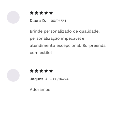
Avaliação
Daura D.
–
06/04/24
5
de 5
Brinde personalizado de qualidade,
personalização impecável e
atendimento excepcional. Surpreenda
com estilo!
Avaliação
Jaques U.
–
06/04/24
5
de 5
Adoramos