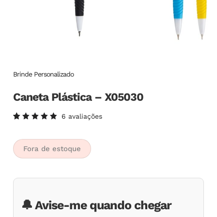
Brinde Personalizado
Caneta Plástica – X05030
6
avaliações
Avaliado
6
como
5.00
de
5, com
Fora de estoque
baseado
em
avaliações
de
clientes
🔔 Avise-me quando chegar