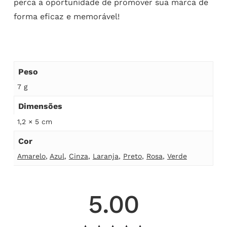
perca a oportunidade de promover sua marca de
forma eficaz e memorável!
Peso
7 g
Dimensões
1,2 × 5 cm
Cor
Amarelo
,
Azul
,
Cinza
,
Laranja
,
Preto
,
Rosa
,
Verde
5.00