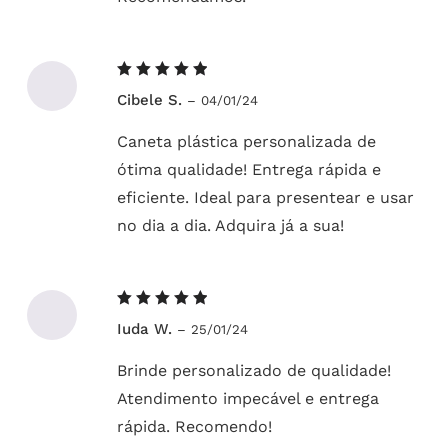
Avaliação
Cibele S.
–
04/01/24
5
de 5
Caneta plástica personalizada de
ótima qualidade! Entrega rápida e
eficiente. Ideal para presentear e usar
no dia a dia. Adquira já a sua!
Avaliação
Iuda W.
–
25/01/24
5
de 5
Brinde personalizado de qualidade!
Atendimento impecável e entrega
rápida. Recomendo!