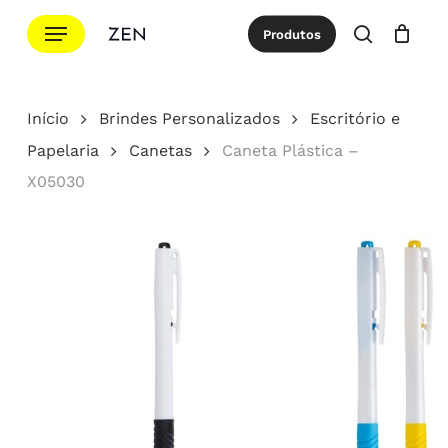
Ir
Menu
Produtos
para
procurar
Cotação
Close
Cart
o
conteúdo
Início
Brindes Personalizados
Escritório e
principal
Papelaria
Canetas
Caneta Plástica –
X05030