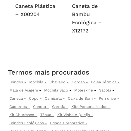
Caneta Plástica
Caneta de
– X00204
Bambu
Ecológica –
X12172
Termos mais procurados
Brindes
Mochila
Chaveiro
Cordão
Bolsa Térmica
Mala de Viagem
Mochila Saco
Moleskine
Sacola
Caneca
Copo
Camiseta
Caixa de Som
Pen drive
Cadernos
Caneta
Garrafa
Kits Personalizados
Kit Churrasco
Tábua
Kit Vinho e Queijo
Brindes Ecológicos
Brinde Corporativo