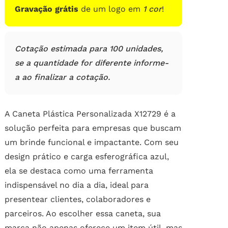
Gravação grátis
de um logo em
1 cor
!
Cotação estimada para 100 unidades,
se a quantidade for diferente informe-
a ao finalizar a cotação.
A Caneta Plástica Personalizada X12729 é a
solução perfeita para empresas que buscam
um brinde funcional e impactante. Com seu
design prático e carga esferográfica azul,
ela se destaca como uma ferramenta
indispensável no dia a dia, ideal para
presentear clientes, colaboradores e
parceiros. Ao escolher essa caneta, sua
marca não apenas oferece um item útil, mas