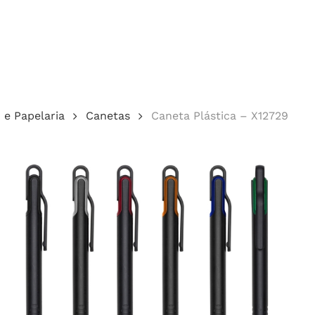
Cotação
o e Papelaria
Canetas
Caneta Plástica – X12729
echar.