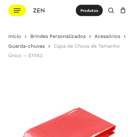
Ir
Menu
Produtos
para
procurar
Cotação
Close
Cart
o
conteúdo
Início
Brindes Personalizados
Acessórios
principal
Guarda-chuvas
Capa de Chuva de Tamanho
Único – S11143