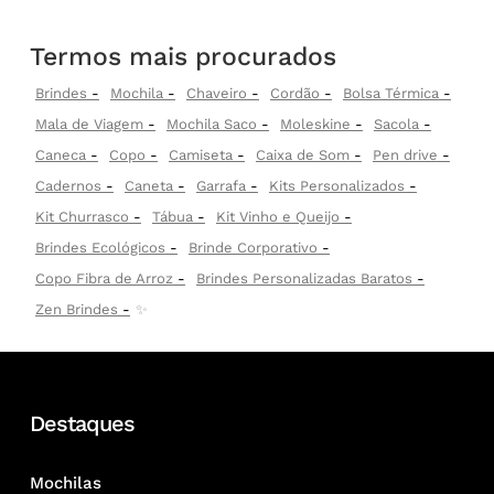
Termos mais procurados
Brindes
Mochila
Chaveiro
Cordão
Bolsa Térmica
Mala de Viagem
Mochila Saco
Moleskine
Sacola
Caneca
Copo
Camiseta
Caixa de Som
Pen drive
Cadernos
Caneta
Garrafa
Kits Personalizados
Kit Churrasco
Tábua
Kit Vinho e Queijo
Brindes Ecológicos
Brinde Corporativo
Copo Fibra de Arroz
Brindes Personalizadas Baratos
Zen Brindes
✨
Destaques
Mochilas