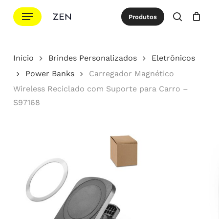
Ir
Menu
Produtos
para
procurar
Cotação
Close
Cart
o
conteúdo
Início
Brindes Personalizados
Eletrônicos
principal
Power Banks
Carregador Magnético
Wireless Reciclado com Suporte para Carro –
S97168