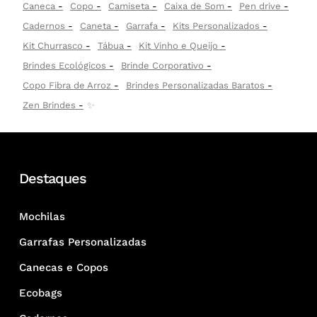
Caneca
Copo
Camiseta
Caixa de Som
Pen drive
Cadernos
Caneta
Garrafa
Kits Personalizados
Kit Churrasco
Tábua
Kit Vinho e Queijo
Brindes Ecológicos
Brinde Corporativo
Copo Fibra de Arroz
Brindes Personalizadas Baratos
Zen Brindes
✨
Destaques
Mochilas
Garrafas Personalizadas
Canecas e Copos
Ecobags