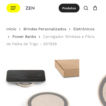
Ir
Menu
Produtos
para
procurar
Cotação
Close
Cart
o
conteúdo
Início
Brindes Personalizados
Eletrônicos
principal
Power Banks
Carregador Wireless e Fibra
de Palha de Trigo – S57929