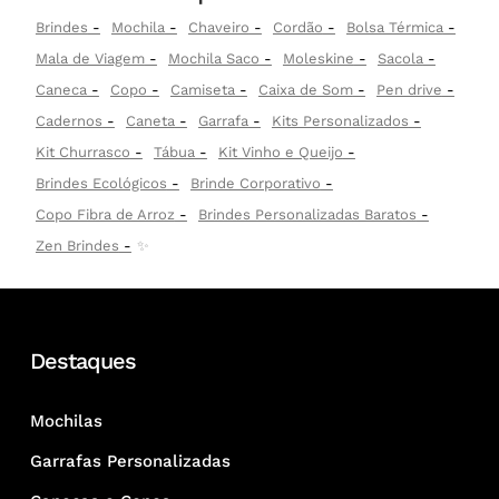
Brindes
Mochila
Chaveiro
Cordão
Bolsa Térmica
Mala de Viagem
Mochila Saco
Moleskine
Sacola
Caneca
Copo
Camiseta
Caixa de Som
Pen drive
Cadernos
Caneta
Garrafa
Kits Personalizados
Kit Churrasco
Tábua
Kit Vinho e Queijo
Brindes Ecológicos
Brinde Corporativo
Copo Fibra de Arroz
Brindes Personalizadas Baratos
Zen Brindes
✨
Destaques
Mochilas
Garrafas Personalizadas