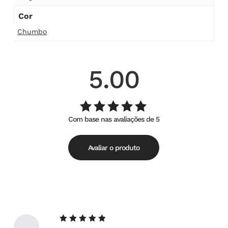
Cor
Chumbo
5.00
Com base nas avaliações de 5
Avaliação
de
5.00
5
Avaliar o produto