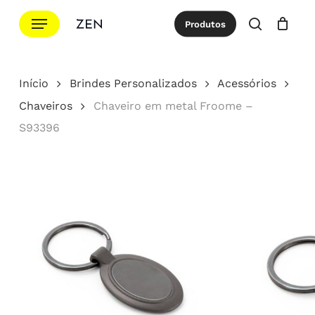
Ir
Menu
Produtos
para
procurar
Cotação
Close
Cart
o
conteúdo
Início
Brindes Personalizados
Acessórios
principal
Chaveiros
Chaveiro em metal Froome –
S93396