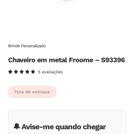
Brinde Personalizado
Chaveiro em metal Froome – S93396
5
avaliações
Avaliado
5
como
5.00
de
5, com
Fora de estoque
baseado
em
avaliações
de
clientes
🔔 Avise-me quando chegar