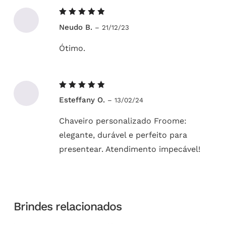
Avaliação
Neudo B.
–
21/12/23
5
de 5
Ótimo.
Avaliação
Esteffany O.
–
13/02/24
5
de 5
Chaveiro personalizado Froome:
elegante, durável e perfeito para
presentear. Atendimento impecável!
Brindes relacionados