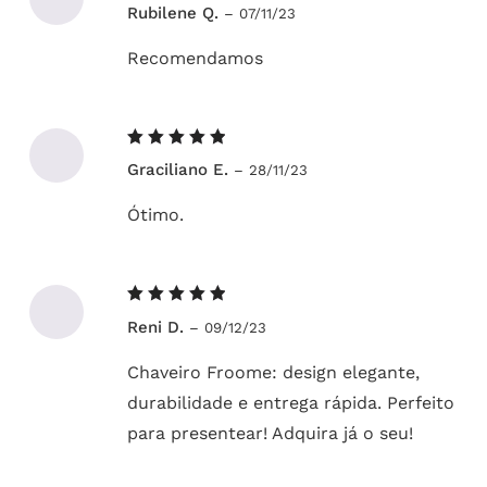
Avaliação
Rubilene Q.
–
07/11/23
5
de 5
Recomendamos
Avaliação
Graciliano E.
–
28/11/23
5
de 5
Ótimo.
Avaliação
Reni D.
–
09/12/23
5
de 5
Chaveiro Froome: design elegante,
durabilidade e entrega rápida. Perfeito
para presentear! Adquira já o seu!