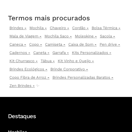
Termos mais procurados
Brindes
Mochila
Chaveiro
Cordão
Bolsa Térmica
Mala de Viagem
Mochila Saco
Moleskine
Sacola
Caneca
Copo
Camiseta
Caixa de Som
Pen drive
Cadernos
Caneta
Garrafa
Kits Personalizados
Kit Churrasco
Tábua
Kit Vinho e Queijo
Brindes Ecológicos
Brinde Corporativo
Copo Fibra de Arroz
Brindes Personalizadas Baratos
Zen Brindes
✨
Destaques