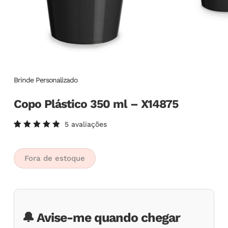
Brinde Personalizado
Copo Plástico 350 ml – X14875
5
avaliações
Avaliado
5
como
5.00
de
5, com
Fora de estoque
baseado
em
avaliações
de
clientes
🔔 Avise-me quando chegar