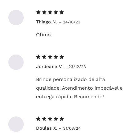
Avaliação
Thiago N.
–
24/10/23
5
de 5
Ótimo.
Avaliação
Jordeane V.
–
23/12/23
5
de 5
Brinde personalizado de alta
qualidade! Atendimento impecável e
entrega rápida. Recomendo!
Avaliação
Doulas X.
–
31/03/24
5
de 5