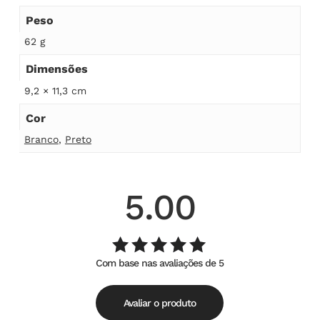
Peso
62 g
Dimensões
9,2 × 11,3 cm
Cor
Branco
,
Preto
5.00
Com base nas avaliações de 5
Avaliação
de
5.00
5
Avaliar o produto