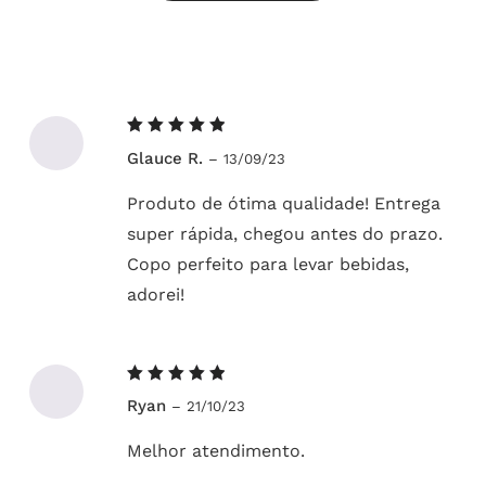
Avaliação
Glauce R.
–
13/09/23
5
de 5
Produto de ótima qualidade! Entrega
super rápida, chegou antes do prazo.
Copo perfeito para levar bebidas,
adorei!
Avaliação
Ryan
–
21/10/23
5
de 5
Melhor atendimento.