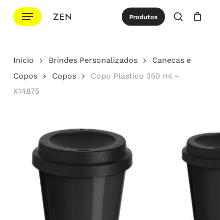
Ir
Menu
Produtos
para
procurar
Cotação
Close
Cart
o
conteúdo
Início
Brindes Personalizados
Canecas e
principal
Copos
Copos
Copo Plástico 350 ml –
X14875