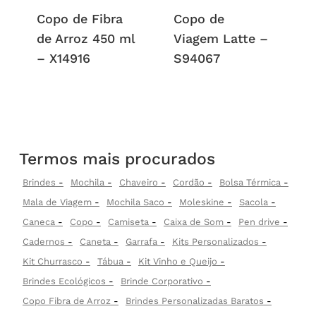
Copo de Fibra
Copo de
de Arroz 450 ml
Viagem Latte –
– X14916
S94067
Termos mais procurados
Brindes
Mochila
Chaveiro
Cordão
Bolsa Térmica
Mala de Viagem
Mochila Saco
Moleskine
Sacola
Caneca
Copo
Camiseta
Caixa de Som
Pen drive
Cadernos
Caneta
Garrafa
Kits Personalizados
Kit Churrasco
Tábua
Kit Vinho e Queijo
Brindes Ecológicos
Brinde Corporativo
Copo Fibra de Arroz
Brindes Personalizadas Baratos