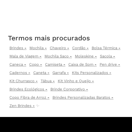
Termos mais procurados
Brindes
Mochila
Chaveiro
Cordão
Bolsa Térmica
Mala de Viagem
Mochila Saco
Moleskine
Sacola
Caneca
Copo
Camiseta
Caixa de Som
Pen drive
Cadernos
Caneta
Garrafa
Kits Personalizados
Kit Churrasco
Tábua
Kit Vinho e Queijo
Brindes Ecológicos
Brinde Corporativo
Copo Fibra de Arroz
Brindes Personalizadas Baratos
Zen Brindes
✨