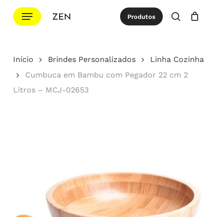
Ir
Menu
Produtos
para
procurar
Cotação
Close
Cart
o
conteúdo
Início
Brindes Personalizados
Linha Cozinha
principal
Cumbuca em Bambu com Pegador 22 cm 2
Litros – MCJ-02653