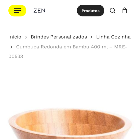
Ir
Menu
Produtos
para
procurar
Cotação
Close
Cart
o
conteúdo
Início
Brindes Personalizados
Linha Cozinha
principal
Cumbuca Redonda em Bambu 400 ml – MRE-
00533