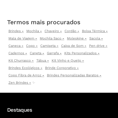
Termos mais procurados
Brindes
Mochila
Chaveiro
Cordão
Bolsa Térmica
Mala de Viagem
Mochila Saco
Moleskine
Sacola
Caneca
Copo
Camiseta
Caixa de Som
Pen drive
Cadernos
Caneta
Garrafa
Kits Personalizados
Kit Churrasco
Tábua
Kit Vinho e Queijo
Brindes Ecológicos
Brinde Corporativo
Copo Fibra de Arroz
Brindes Personalizadas Baratos
Zen Brindes
✨
Destaques