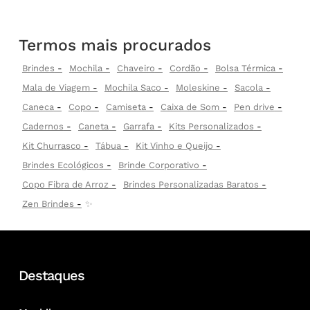
Termos mais procurados
Brindes
Mochila
Chaveiro
Cordão
Bolsa Térmica
Mala de Viagem
Mochila Saco
Moleskine
Sacola
Caneca
Copo
Camiseta
Caixa de Som
Pen drive
Cadernos
Caneta
Garrafa
Kits Personalizados
Kit Churrasco
Tábua
Kit Vinho e Queijo
Brindes Ecológicos
Brinde Corporativo
Copo Fibra de Arroz
Brindes Personalizadas Baratos
Zen Brindes
✨
Destaques