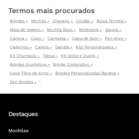
Termos mais procurados
Brindes
Mochila
Chaveiro
Cordão
Bolsa Térmica
Mala de Viagem
Mochila Saco
Moleskine
Sacola
Caneca
Copo
Camiseta
Caixa de Som
Pen drive
Cadernos
Caneta
Garrafa
Kits Personalizados
Kit Churrasco
Tábua
Kit Vinho e Queijo
Brindes Ecológicos
Brinde Corporativo
Copo Fibra de Arroz
Brindes Personalizadas Baratos
Zen Brindes
✨
Destaques
Mochilas