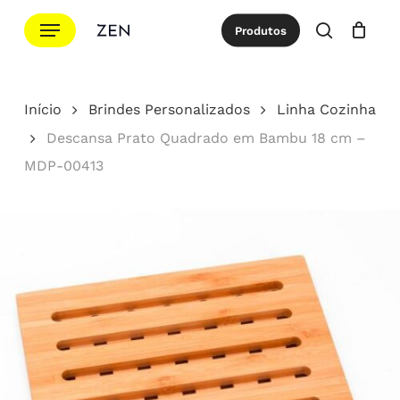
Ir
Menu
Produtos
para
procurar
Cotação
Close
Cart
o
conteúdo
Início
Brindes Personalizados
Linha Cozinha
principal
Descansa Prato Quadrado em Bambu 18 cm –
MDP-00413