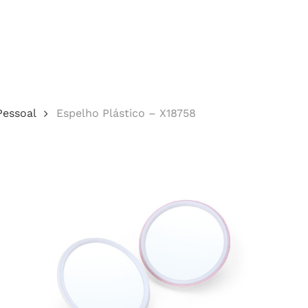
Cotação
Pessoal
Espelho Plástico – X18758
echar.