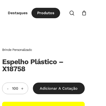
Close
procurar
Destaques
P
r
o
d
u
t
o
s
Cart
Brinde Personalizado
Espelho Plástico –
X18758
Adicionar A Cotação