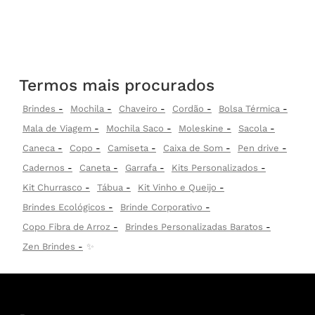
Termos mais procurados
Brindes
Mochila
Chaveiro
Cordão
Bolsa Térmica
Mala de Viagem
Mochila Saco
Moleskine
Sacola
Caneca
Copo
Camiseta
Caixa de Som
Pen drive
Cadernos
Caneta
Garrafa
Kits Personalizados
Kit Churrasco
Tábua
Kit Vinho e Queijo
Brindes Ecológicos
Brinde Corporativo
Copo Fibra de Arroz
Brindes Personalizadas Baratos
Zen Brindes
✨