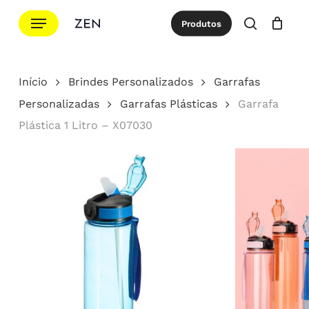
Ir
Menu
Produtos
para
procurar
Cotação
Close
Cart
o
conteúdo
Início
Brindes Personalizados
Garrafas
principal
Personalizadas
Garrafas Plásticas
Garrafa
Plástica 1 Litro – X07030