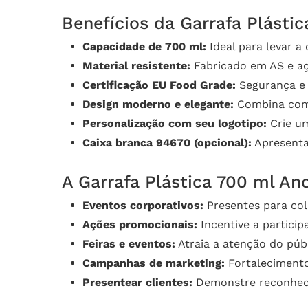
Benefícios da Garrafa Plásti
Capacidade de 700 ml:
Ideal para levar a
Material resistente:
Fabricado em AS e aço
Certificação EU Food Grade:
Segurança e 
Design moderno e elegante:
Combina com 
Personalização com seu logotipo:
Crie um
Caixa branca 94670 (opcional):
Apresentaç
A Garrafa Plástica 700 ml Anc
Eventos corporativos:
Presentes para cola
Ações promocionais:
Incentive a partic
Feiras e eventos:
Atraia a atenção do públ
Campanhas de marketing:
Fortalecimento 
Presentear clientes:
Demonstre reconheci