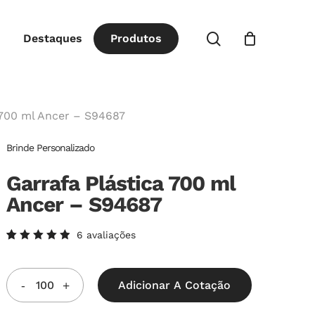
Close
procurar
Destaques
P
r
o
d
u
t
o
s
Cart
 700 ml Ancer – S94687
Brinde Personalizado
Garrafa Plástica 700 ml
Ancer – S94687
6
avaliações
Avaliado
6
como
5.00
de
5, com
Adicionar A Cotação
baseado
em
avaliações