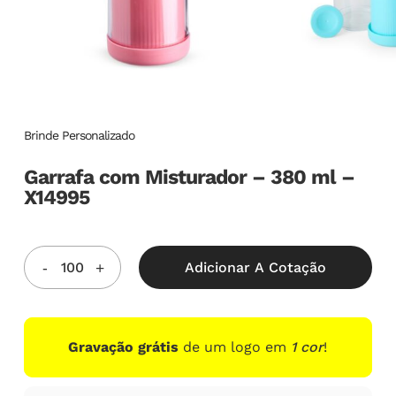
Brinde Personalizado
Garrafa com Misturador – 380 ml –
X14995
Adicionar A Cotação
Gravação grátis
de um logo em
1 cor
!