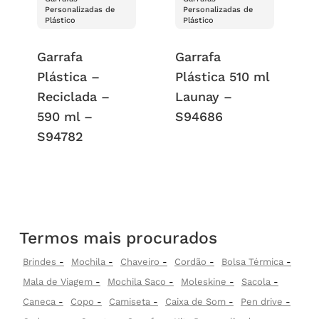
Personalizadas de
Personalizadas de
Plástico
Plástico
Garrafa
Garrafa
Plástica –
Plástica 510 ml
Reciclada –
Launay –
590 ml –
S94686
S94782
Termos mais procurados
Brindes
Mochila
Chaveiro
Cordão
Bolsa Térmica
Mala de Viagem
Mochila Saco
Moleskine
Sacola
Caneca
Copo
Camiseta
Caixa de Som
Pen drive