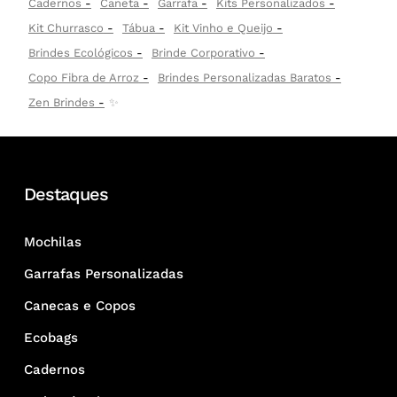
Cadernos
Caneta
Garrafa
Kits Personalizados
Kit Churrasco
Tábua
Kit Vinho e Queijo
Brindes Ecológicos
Brinde Corporativo
Copo Fibra de Arroz
Brindes Personalizadas Baratos
Zen Brindes
✨
Destaques
Mochilas
Garrafas Personalizadas
Canecas e Copos
Ecobags
Cadernos