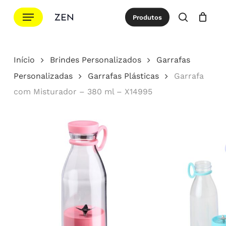
Ir
Menu
Produtos
para
procurar
Cotação
Close
Cart
o
conteúdo
Início
Brindes Personalizados
Garrafas
principal
Personalizadas
Garrafas Plásticas
Garrafa
com Misturador – 380 ml – X14995