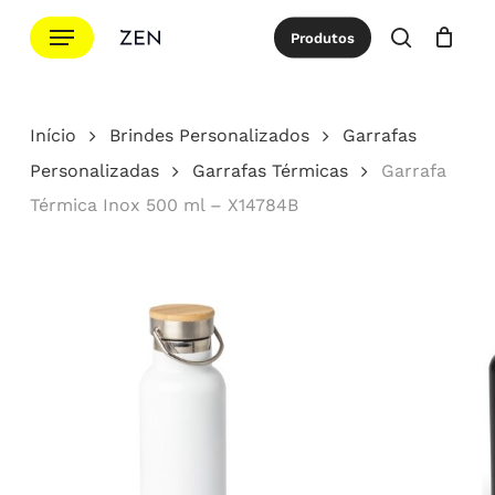
Ir
Menu
Produtos
para
procurar
Cotação
Close
Cart
o
conteúdo
Início
Brindes Personalizados
Garrafas
principal
Personalizadas
Garrafas Térmicas
Garrafa
Térmica Inox 500 ml – X14784B