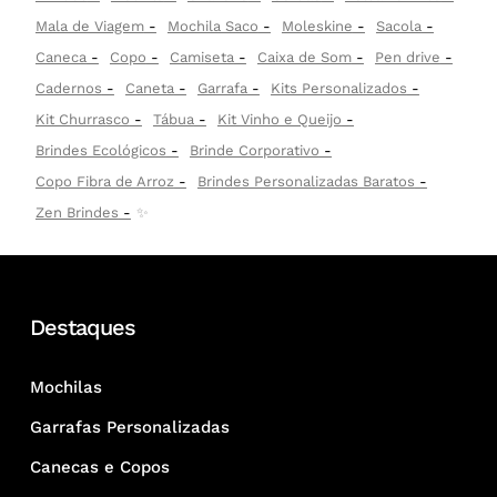
Mala de Viagem
Mochila Saco
Moleskine
Sacola
Caneca
Copo
Camiseta
Caixa de Som
Pen drive
Cadernos
Caneta
Garrafa
Kits Personalizados
Kit Churrasco
Tábua
Kit Vinho e Queijo
Brindes Ecológicos
Brinde Corporativo
Copo Fibra de Arroz
Brindes Personalizadas Baratos
Zen Brindes
✨
Destaques
Mochilas
Garrafas Personalizadas
Canecas e Copos