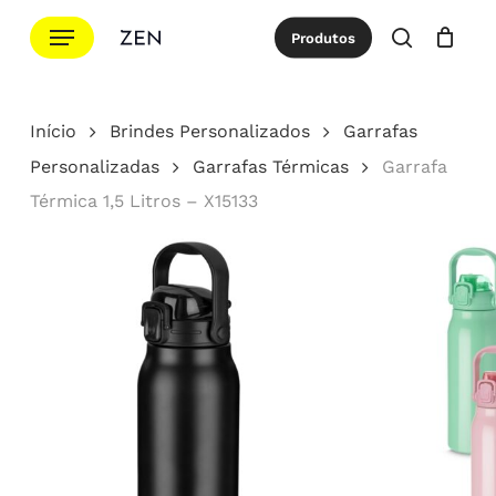
Ir
Menu
Produtos
para
procurar
Cotação
Close
Cart
o
conteúdo
Início
Brindes Personalizados
Garrafas
principal
Personalizadas
Garrafas Térmicas
Garrafa
Térmica 1,5 Litros – X15133