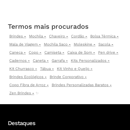
Termos mais procurados
Brindes
Mochila
Chaveiro
Cordão
Bolsa Térmica
Mala de Viagem
Mochila Saco
Moleskine
Sacola
Caneca
Copo
Camiseta
Caixa de Som
Pen drive
Cadernos
Caneta
Garrafa
Kits Personalizados
Kit Churrasco
Tábua
Kit Vinho e Queijo
Brindes Ecológicos
Brinde Corporativo
Copo Fibra de Arroz
Brindes Personalizadas Baratos
Zen Brindes
✨
Destaques