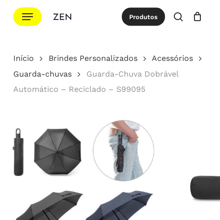
Ir
Menu
Produtos
para
procurar
Cotação
Close
Cart
o
conteúdo
Início
Brindes Personalizados
Acessórios
principal
Guarda-chuvas
Guarda-Chuva Dobrável
Automático – Reciclado – S99095