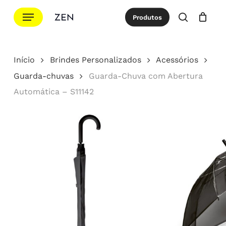
Ir
Menu
Produtos
para
procurar
Cotação
Close
Cart
o
conteúdo
Início
Brindes Personalizados
Acessórios
principal
Guarda-chuvas
Guarda-Chuva com Abertura
Automática – S11142