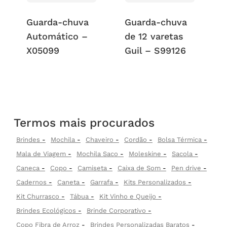
Guarda-chuva
Guarda-chuva
Automático –
de 12 varetas
X05099
Guil – S99126
Termos mais procurados
Brindes
Mochila
Chaveiro
Cordão
Bolsa Térmica
Mala de Viagem
Mochila Saco
Moleskine
Sacola
Caneca
Copo
Camiseta
Caixa de Som
Pen drive
Cadernos
Caneta
Garrafa
Kits Personalizados
Kit Churrasco
Tábua
Kit Vinho e Queijo
Brindes Ecológicos
Brinde Corporativo
Copo Fibra de Arroz
Brindes Personalizadas Baratos