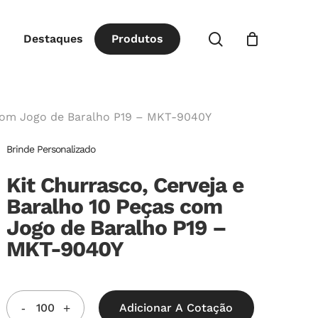
Close
procurar
Destaques
P
r
o
d
u
t
o
s
Cart
 com Jogo de Baralho P19 – MKT-9040Y
Brinde Personalizado
Kit Churrasco, Cerveja e
Baralho 10 Peças com
Jogo de Baralho P19 –
MKT-9040Y
Adicionar A Cotação