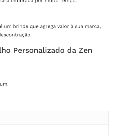
 seja lembrada por muito tempo.
 é um brinde que agrega valor à sua marca,
descontração.
lho Personalizado da Zen
ium
.