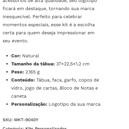
acessórios de alta qualidade, seu logotipo
ficará em destaque, tornando sua marca
inesquecível. Perfeito para celebrar
momentos especiais, esse kit é a escolha
certa para quem deseja impressionar em
seu evento.
Cor:
Natural
Tamanho da tábua:
37×22,5×1,2 cm
Peso:
2.165 g
Conteúdo:
Tábua, faca, garfo, copos de
vidro, jogo de cartas, Bloco de Notas e
caneta
Personalização:
Logotipo da sua marca
SKU:
MKT-9040Y
Categoria:
Kits Personalizados