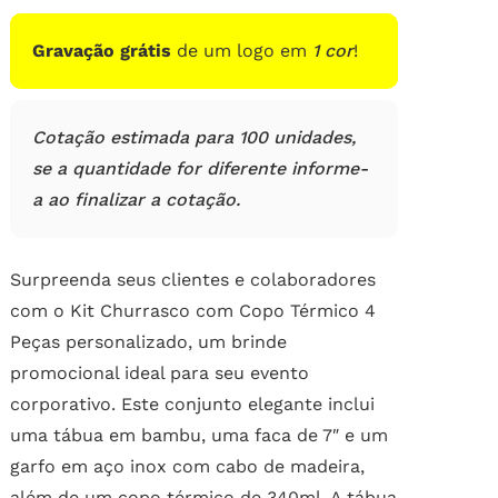
Gravação grátis
de um logo em
1 cor
!
Cotação estimada para 100 unidades,
se a quantidade for diferente informe-
a ao finalizar a cotação.
Surpreenda seus clientes e colaboradores
com o Kit Churrasco com Copo Térmico 4
Peças personalizado, um brinde
promocional ideal para seu evento
corporativo. Este conjunto elegante inclui
uma tábua em bambu, uma faca de 7″ e um
garfo em aço inox com cabo de madeira,
além de um copo térmico de 340ml. A tábua