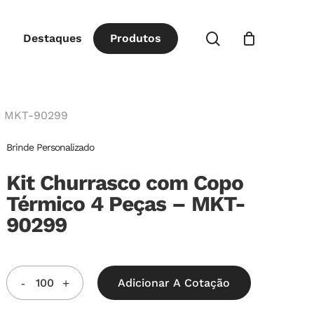
Close
procurar
Destaques
P
r
o
d
u
t
o
s
Cart
 – MKT-90299
Brinde Personalizado
Kit Churrasco com Copo
Térmico 4 Peças – MKT-
90299
Adicionar A Cotação