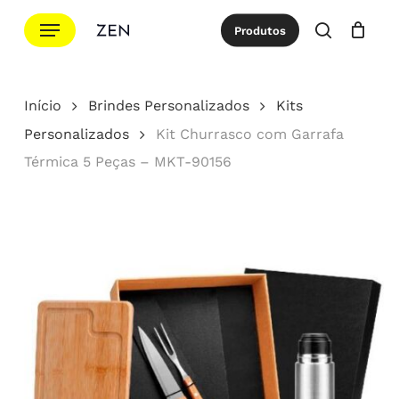
Ir
Menu
Produtos
para
procurar
Cotação
Close
Cart
o
conteúdo
Início
Brindes Personalizados
Kits
principal
Personalizados
Kit Churrasco com Garrafa
Térmica 5 Peças – MKT-90156