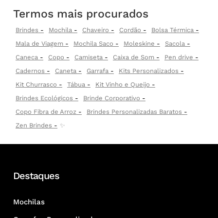
Termos mais procurados
Brindes
Mochila
Chaveiro
Cordão
Bolsa Térmica
Mala de Viagem
Mochila Saco
Moleskine
Sacola
Caneca
Copo
Camiseta
Caixa de Som
Pen drive
Cadernos
Caneta
Garrafa
Kits Personalizados
Kit Churrasco
Tábua
Kit Vinho e Queijo
Brindes Ecológicos
Brinde Corporativo
Copo Fibra de Arroz
Brindes Personalizadas Baratos
Zen Brindes
✨
Destaques
Mochilas