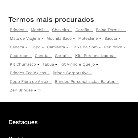
Termos mais procurados
Brindes
Mochila
Chaveiro
Cordão
Bolsa Térmica
Mala de Viagem
Mochila Saco
Moleskine
Sacola
Caneca
Copo
Camiseta
Caixa de Som
Pen drive
Cadernos
Caneta
Garrafa
Kits Personalizados
Kit Churrasco
Tábua
Kit Vinho e Queijo
Brindes Ecológicos
Brinde Corporativo
Copo Fibra de Arroz
Brindes Personalizadas Baratos
Zen Brindes
✨
Destaques