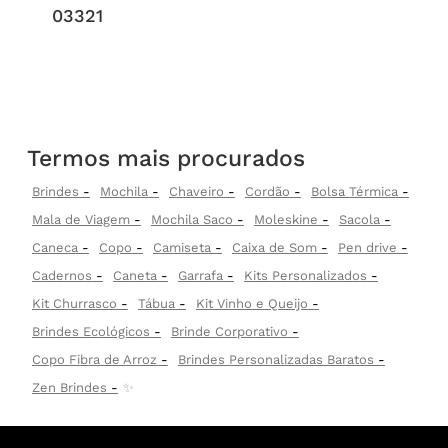
03321
Termos mais procurados
Brindes
Mochila
Chaveiro
Cordão
Bolsa Térmica
Mala de Viagem
Mochila Saco
Moleskine
Sacola
Caneca
Copo
Camiseta
Caixa de Som
Pen drive
Cadernos
Caneta
Garrafa
Kits Personalizados
Kit Churrasco
Tábua
Kit Vinho e Queijo
Brindes Ecológicos
Brinde Corporativo
Copo Fibra de Arroz
Brindes Personalizadas Baratos
Zen Brindes
✨