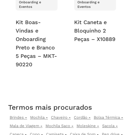
Onboarding e
Onboarding e
Eventos
Eventos
Kit Boas-
Kit Caneta e
Vindas e
Bloquinho 2
Onboarding
Peças – X10889
Preto e Branco
5 Peças – MKT-
90220
Termos mais procurados
Brindes
Mochila
Chaveiro
Cordão
Bolsa Térmica
Mala de Viagem
Mochila Saco
Moleskine
Sacola
Caneca
Copo
Camiseta
Caixa de Som
Pen drive