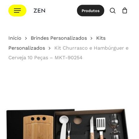
Ir
Menu
Produtos
para
procurar
Cotação
Close
Cart
o
conteúdo
Início
Brindes Personalizados
Kits
principal
Personalizados
Kit Churrasco e Hambúrguer e
Cerveja 10 Peças – MKT-90254