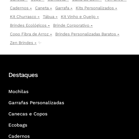
Cadernos
Caneta
Garrafa
Kits Personalizados
Kit Churrasco
Tábua
Kit Vinho e Queijo
Brindes Ecológicos
Brinde Corporativo
Copo Fibra de Arroz
Brindes Personalizadas Baratos
Zen Brindes
✨
Destaques
Mochilas
Garrafas Personalizadas
Canecas e Copos
Ecobags
Cadernos