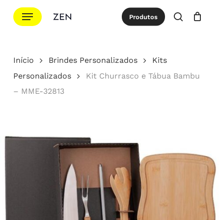
Ir
Menu
Produtos
para
procurar
Cotação
Close
Cart
o
conteúdo
Início
Brindes Personalizados
Kits
principal
Personalizados
Kit Churrasco e Tábua Bambu
– MME-32813