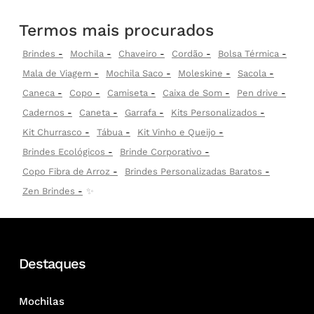
Termos mais procurados
Brindes
Mochila
Chaveiro
Cordão
Bolsa Térmica
Mala de Viagem
Mochila Saco
Moleskine
Sacola
Caneca
Copo
Camiseta
Caixa de Som
Pen drive
Cadernos
Caneta
Garrafa
Kits Personalizados
Kit Churrasco
Tábua
Kit Vinho e Queijo
Brindes Ecológicos
Brinde Corporativo
Copo Fibra de Arroz
Brindes Personalizadas Baratos
Zen Brindes
✨
Destaques
Mochilas