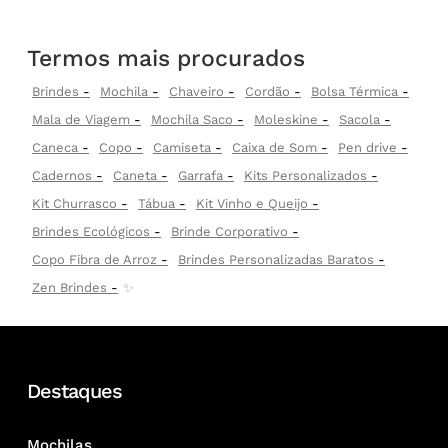
Termos mais procurados
Brindes
Mochila
Chaveiro
Cordão
Bolsa Térmica
Mala de Viagem
Mochila Saco
Moleskine
Sacola
Caneca
Copo
Camiseta
Caixa de Som
Pen drive
Cadernos
Caneta
Garrafa
Kits Personalizados
Kit Churrasco
Tábua
Kit Vinho e Queijo
Brindes Ecológicos
Brinde Corporativo
Copo Fibra de Arroz
Brindes Personalizadas Baratos
Zen Brindes
✨
Destaques
Mochilas