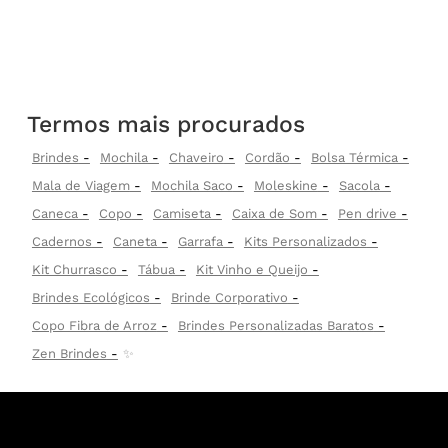
Termos mais procurados
Brindes
Mochila
Chaveiro
Cordão
Bolsa Térmica
Mala de Viagem
Mochila Saco
Moleskine
Sacola
Caneca
Copo
Camiseta
Caixa de Som
Pen drive
Cadernos
Caneta
Garrafa
Kits Personalizados
Kit Churrasco
Tábua
Kit Vinho e Queijo
Brindes Ecológicos
Brinde Corporativo
Copo Fibra de Arroz
Brindes Personalizadas Baratos
Zen Brindes
✨