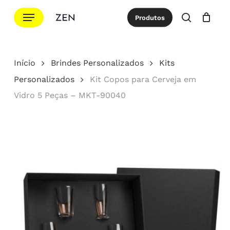
Ir
Menu
Produtos
para
procurar
Cotação
Close
Cart
o
conteúdo
Início
Brindes Personalizados
Kits
principal
Personalizados
Kit Copos para Cerveja em
Vidro 5 Peças – MKT-90040