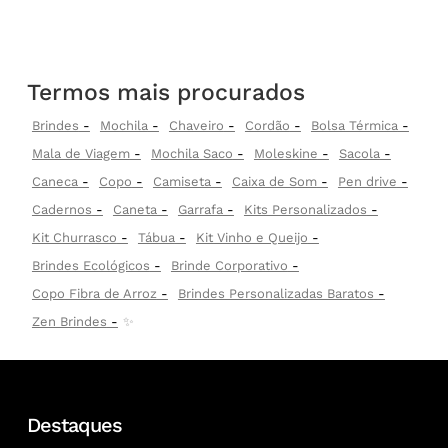
Termos mais procurados
Brindes
Mochila
Chaveiro
Cordão
Bolsa Térmica
Mala de Viagem
Mochila Saco
Moleskine
Sacola
Caneca
Copo
Camiseta
Caixa de Som
Pen drive
Cadernos
Caneta
Garrafa
Kits Personalizados
Kit Churrasco
Tábua
Kit Vinho e Queijo
Brindes Ecológicos
Brinde Corporativo
Copo Fibra de Arroz
Brindes Personalizadas Baratos
Zen Brindes
✨
Destaques