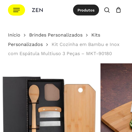
Ir
Menu
Produtos
para
procurar
Cotação
Close
Cart
o
conteúdo
Início
Brindes Personalizados
Kits
principal
Personalizados
Kit Cozinha em Bambu e Inox
com Espátula Multiuso 3 Peças – MKT-90180