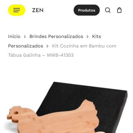
Ir
Menu
Produtos
para
procurar
Cotação
Close
Cart
o
conteúdo
Início
Brindes Personalizados
Kits
principal
Personalizados
Kit Cozinha em Bambu com
Tábua Galinha – MMB-41303