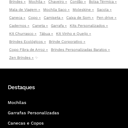
Brindes
Mochila
Chaveiro
Cordão
Bolsa Térmica
Mala de Viagem
Mochila Saco
Moleskine
Sacola
Caneca
Copo
Camiseta
Caixa de Som
Pen drive
Cadernos
Caneta
Garrafa
Kits Personalizados
Kit Churrasco
Tábua
Kit Vinho e Queijo
Brindes Ecológicos
Brinde Corporativo
Copo Fibra de Arroz
Brindes Personalizadas Baratos
Zen Brindes
✨
Destaques
Mochilas
Garrafas Personalizadas
Canecas e Copos