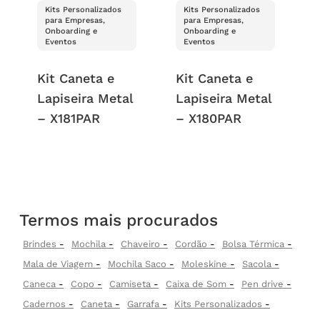
Kits Personalizados
Kits Personalizados
para Empresas,
para Empresas,
Onboarding e
Onboarding e
Eventos
Eventos
Kit Caneta e
Kit Caneta e
Lapiseira Metal
Lapiseira Metal
– X181PAR
– X180PAR
Termos mais procurados
Brindes
Mochila
Chaveiro
Cordão
Bolsa Térmica
Mala de Viagem
Mochila Saco
Moleskine
Sacola
Caneca
Copo
Camiseta
Caixa de Som
Pen drive
Cadernos
Caneta
Garrafa
Kits Personalizados