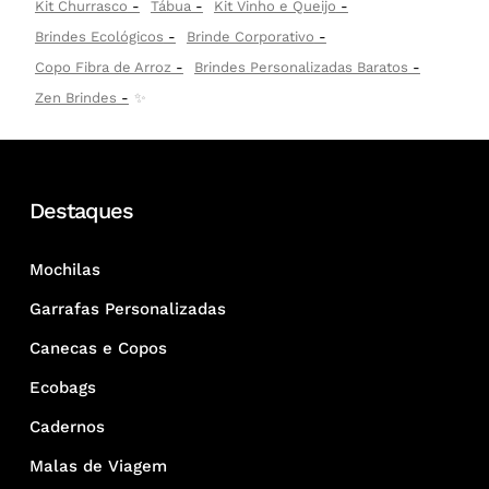
Kit Churrasco
Tábua
Kit Vinho e Queijo
Brindes Ecológicos
Brinde Corporativo
Copo Fibra de Arroz
Brindes Personalizadas Baratos
Zen Brindes
✨
Destaques
Mochilas
Garrafas Personalizadas
Canecas e Copos
Ecobags
Cadernos
Malas de Viagem