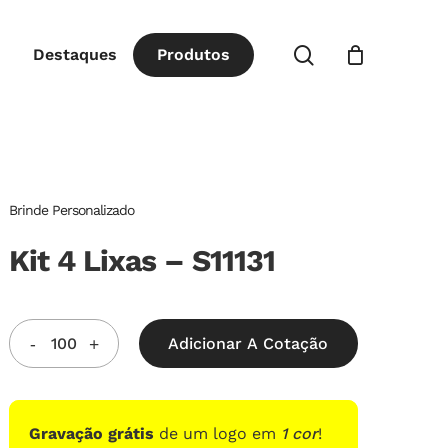
Close
procurar
Destaques
P
r
o
d
u
t
o
s
Cart
Brinde Personalizado
Kit 4 Lixas – S11131
Adicionar A Cotação
Gravação grátis
de um logo em
1 cor
!