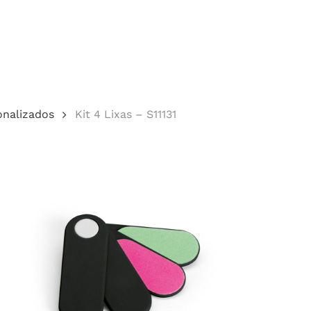
Cotação
onalizados
Kit 4 Lixas – S11131
echar.