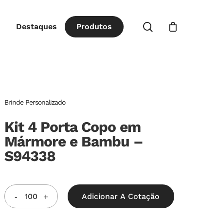
Close
procurar
Destaques
P
r
o
d
u
t
o
s
Cart
Brinde Personalizado
Kit 4 Porta Copo em
Mármore e Bambu –
S94338
Adicionar A Cotação