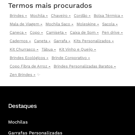
Termos mais procurados
Brindes
Mochila
Chaveiro
Cordão
Bolsa Térmica
Mala de Viagem
Mochila Saco
Moleskine
Sacola
Caneca
Copo
Camiseta
Caixa de Som
Pen drive
Cadernos
Caneta
Garrafa
Kits Personalizados
Kit Churrasco
Tábua
Kit Vinho e Queijo
Brindes Ecológicos
Brinde Corporativo
Copo Fibra de Arroz
Brindes Personalizadas Baratos
Zen Brindes
✨
Destaques
Mochilas
Garrafas Personalizadas