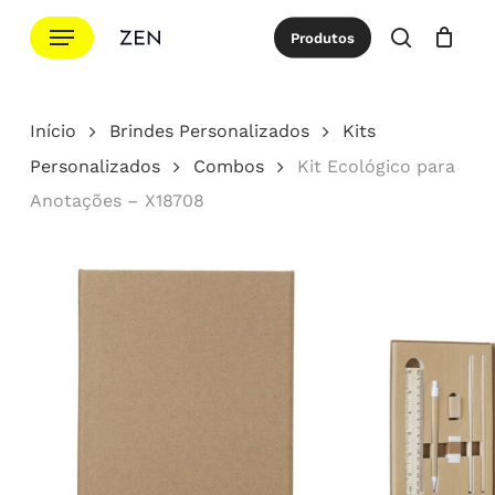
Ir
Menu
Produtos
para
procurar
Cotação
Close
Cart
o
conteúdo
Início
Brindes Personalizados
Kits
principal
Personalizados
Combos
Kit Ecológico para
Anotações – X18708