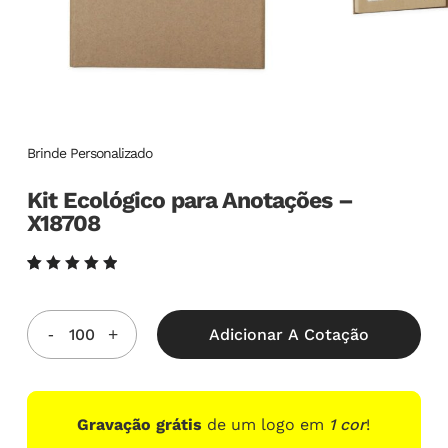
Brinde Personalizado
Kit Ecológico para Anotações –
X18708
Avaliado
6
como
5.00
de
5, com
Adicionar A Cotação
baseado
em
avaliações
de
clientes
Gravação grátis
de um logo em
1 cor
!